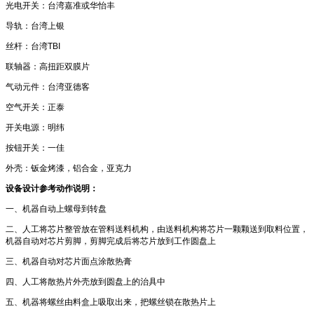
光电开关：台湾嘉准或华怡丰
导轨：台湾上银
丝杆：台湾TBI
联轴器：高扭距双膜片
气动元件：台湾亚德客
空气开关：正泰
开关电源：明纬
按钮开关：一佳
外壳：钣金烤漆，铝合金，亚克力
设备设计参考动作说明：
一、机器自动上螺母到转盘
二、人工将芯片整管放在管料送料机构，由送料机构将芯片一颗颗送到取料位置，
机器自动对芯片剪脚，剪脚完成后将芯片放到工作圆盘上
三、机器自动对芯片面点涂散热膏
四、人工将散热片外壳放到圆盘上的治具中
五、机器将螺丝由料盒上吸取出来，把螺丝锁在散热片上