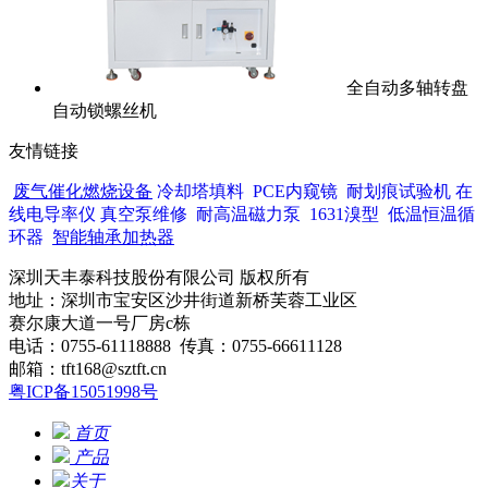
全自动多轴转盘
自动锁螺丝机
友情链接
废气催化燃烧设备
冷却塔填料
PCE内窥镜
耐划痕试验机
在
线电导率仪
真空泵维修
耐高温磁力泵
1631溴型
低温恒温循
环器
智能轴承加热器
深圳天丰泰科技股份有限公司 版权所有
地址：深圳市宝安区沙井街道新桥芙蓉工业区
赛尔康大道一号厂房c栋
电话：0755-61118888 传真：0755-66611128
邮箱：tft168@sztft.cn
粤ICP备15051998号
网站地图
首页
产品
关于