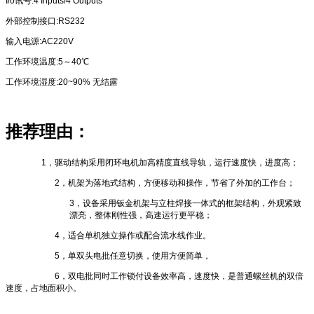
I/0讯号:4 Inputs/4 Outputs
外部控制接口:RS232
输入电源:AC220V
工作环境温度:5～40℃
工作环境湿度:20~90% 无结露
推荐理由：
1，驱动结构采用闭环电机加高精度直线导轨，运行速度快，进度高；
2，机架为落地式结构，方便移动和操作，节省了外加的工作台；
3，设备采用钣金机架与立柱焊接一体式的框架结构，外观紧致
漂亮，整体刚性强，高速运行更平稳；
4，适合单机独立操作或配合流水线作业。
5，单双头电批任意切换，使用方便简单，
6，双电批同时工作锁付设备效率高，速度快，是普通螺丝机的双倍
速度，占地面积小。