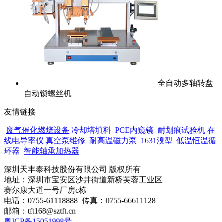
全自动多轴转盘
自动锁螺丝机
友情链接
废气催化燃烧设备
冷却塔填料
PCE内窥镜
耐划痕试验机
在
线电导率仪
真空泵维修
耐高温磁力泵
1631溴型
低温恒温循
环器
智能轴承加热器
深圳天丰泰科技股份有限公司 版权所有
地址：深圳市宝安区沙井街道新桥芙蓉工业区
赛尔康大道一号厂房c栋
电话：0755-61118888 传真：0755-66611128
邮箱：tft168@sztft.cn
粤ICP备15051998号
网站地图