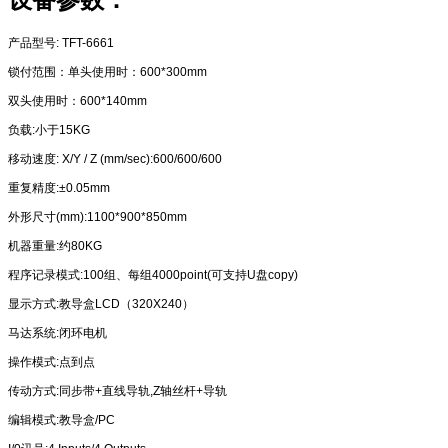
产品型号: TFT-6661
锁付范围：单头使用时：600*300mm
双头使用时：600*140mm
负载:小于15KG
移动速度: X/Y / Z (mm/sec):600/600/600
重复精度:±0.05mm
外形尺寸(mm):1100*900*850mm
机器重量:约80KG
程序记录模式:100组、每组4000point(可支持U盘copy)
显示方式:教导盒LCD（320X240）
马达系统:闭环电机
操作模式:点到点
传动方式:同步带+直线导轨,Z轴丝杆+导轨
编辑模式:教导盒/PC