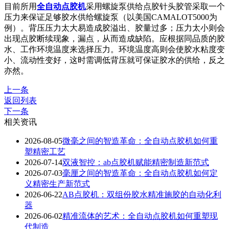
目前所用
全自动点胶机
采用螺旋泵供给点胶针头胶管采取一个
压力来保证足够胶水供给螺旋泵（以美国CAMALOT5000为
例）。背压压力太大易造成胶溢出、胶量过多；压力太小则会
出现点胶断续现象，漏点，从而造成缺陷。应根据同品质的胶
水、工作环境温度来选择压力。环境温度高则会使胶水粘度变
小、流动性变好，这时需调低背压就可保证胶水的供给，反之
亦然。
上一条
返回列表
下一条
相关资讯
2026-08-05
微毫之间的智造革命：全自动点胶机如何重
塑精密工艺
2026-07-14
双液智控：ab点胶机赋能精密制造新范式
2026-07-03
毫厘之间的智造革命：全自动点胶机如何定
义精密生产新范式
2026-06-22
AB点胶机：双组份胶水精准施胶的自动化利
器
2026-06-02
精准流体的艺术：全自动点胶机如何重塑现
代制造