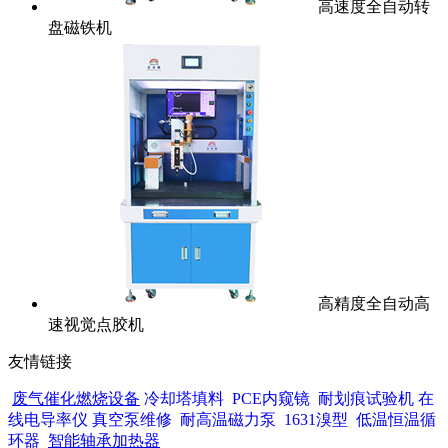
高速度全自动转
盘磁铁机
高精度全自动高
速视觉点胶机
友情链接
废气催化燃烧设备
冷却塔填料
PCE内窥镜
耐划痕试验机
在
线电导率仪
真空泵维修
耐高温磁力泵
1631溴型
低温恒温循
环器
智能轴承加热器