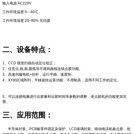
输入电源:AC220V
工作环境温度:5～40℃
工作环境湿度:20~90% 无结露
二、设备特点：
1、
CCD
视觉扫描自动定位
校正
；
2、任意点,线,面,圆弧等不规则曲线连续点胶功能。
3、高速伺服电机
+丝杆
，运行平稳
、
速度快。
4
、
XY的区域阵列，平移旋转运算功能，不用制具，适用不同工
件
的定位。
5、可以连接电脑进行出胶量和出胶时间等参数的调整，使点胶机的功能更加完
善。
三
、应用范围
：
半导体封装、PCB板零件固定及保护、LCD玻璃封装、移动电话机板点胶、按