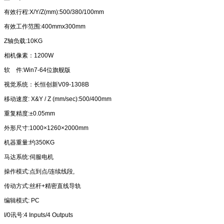
有效行程:X/Y/Z(mm):500/380/100mm
有效工作范围:400mmx300mm
Z轴负载:10KG
相机像素：1200W
软 件:Win7-64位旗舰版
视觉系统：长恒创新V09-1308B
移动速度: X&Y / Z (mm/sec):500/400mm
重复精度:±0.05mm
外形尺寸:1000×1260×2000mm
机器重量:约350KG
马达系统:伺服电机
操作模式:点到点/连续线段,
传动方式:丝杆+精密直线导轨
编辑模式: PC
I/0讯号:4 Inputs/4 Outputs