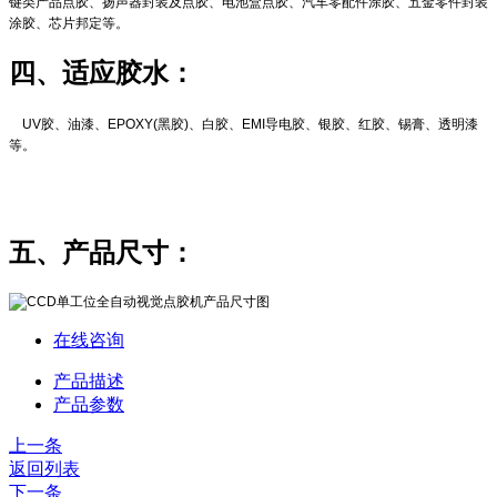
键类产品点胶、扬声器封装及点胶、电池盒点胶、汽车零配件涂胶、五金零件封装
涂胶、芯片邦定等。
四
、
适应胶水：
UV胶、油漆、EPOXY(黑胶)、白胶、EMI导电胶、银胶、红胶、锡膏、透明漆
等。
五
、
产品尺寸：
在线咨询
产品描述
产品参数
上一条
返回列表
下一条