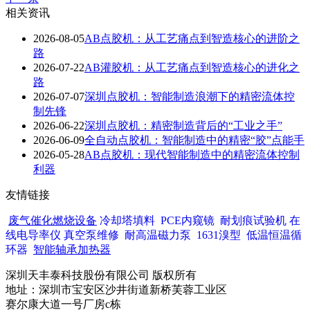
相关资讯
2026-08-05
AB点胶机：从工艺痛点到智造核心的进阶之
路
2026-07-22
AB灌胶机：从工艺痛点到智造核心的进化之
路
2026-07-07
深圳点胶机：智能制造浪潮下的精密流体控
制先锋
2026-06-22
深圳点胶机：精密制造背后的“工业之手”
2026-06-09
全自动点胶机：智能制造中的精密“胶”点能手
2026-05-28
AB点胶机：现代智能制造中的精密流体控制
利器
友情链接
废气催化燃烧设备
冷却塔填料
PCE内窥镜
耐划痕试验机
在
线电导率仪
真空泵维修
耐高温磁力泵
1631溴型
低温恒温循
环器
智能轴承加热器
深圳天丰泰科技股份有限公司 版权所有
地址：深圳市宝安区沙井街道新桥芙蓉工业区
赛尔康大道一号厂房c栋