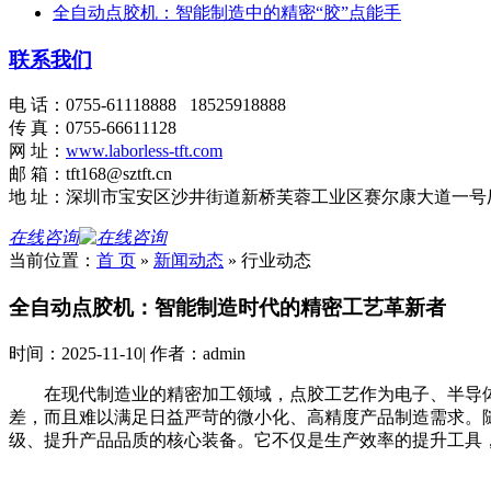
全自动点胶机：智能制造中的精密“胶”点能手
联系我们
电 话：0755-61118888 18525918888
传 真：0755-66611128
网 址：
www.laborless-tft.com
邮 箱：tft168@sztft.cn
地 址：深圳市宝安区沙井街道新桥芙蓉工业区赛尔康大道一号
在线咨询
当前位置：
首 页
»
新闻动态
»
行业动态
全自动点胶机：智能制造时代的精密工艺革新者
时间：
2025-11-10
|
作者：
admin
在现代制造业的精密加工领域，点胶工艺作为电子、半导
差，而且难以满足日益严苛的微小化、高精度产品制造需求。随
级、提升产品品质的核心装备。它不仅是生产效率的提升工具