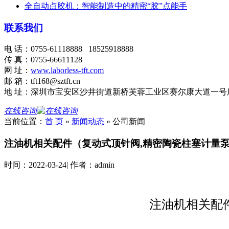
全自动点胶机：智能制造中的精密“胶”点能手
联系我们
电 话：0755-61118888 18525918888
传 真：0755-66611128
网 址：
www.laborless-tft.com
邮 箱：tft168@sztft.cn
地 址：深圳市宝安区沙井街道新桥芙蓉工业区赛尔康大道一号
在线咨询
当前位置：
首 页
»
新闻动态
»
公司新闻
注油机相关配件（复动式顶针阀,精密陶瓷柱塞计量
时间：
2022-03-24
|
作者：
admin
注油机相关配