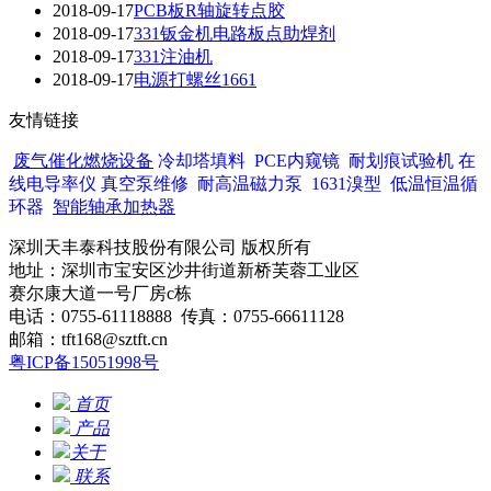
2018-09-17
PCB板R轴旋转点胶
2018-09-17
331钣金机电路板点助焊剂
2018-09-17
331注油机
2018-09-17
电源打螺丝1661
友情链接
废气催化燃烧设备
冷却塔填料
PCE内窥镜
耐划痕试验机
在
线电导率仪
真空泵维修
耐高温磁力泵
1631溴型
低温恒温循
环器
智能轴承加热器
深圳天丰泰科技股份有限公司 版权所有
地址：深圳市宝安区沙井街道新桥芙蓉工业区
赛尔康大道一号厂房c栋
电话：0755-61118888 传真：0755-66611128
邮箱：tft168@sztft.cn
粤ICP备15051998号
网站地图
首页
产品
关于
联系